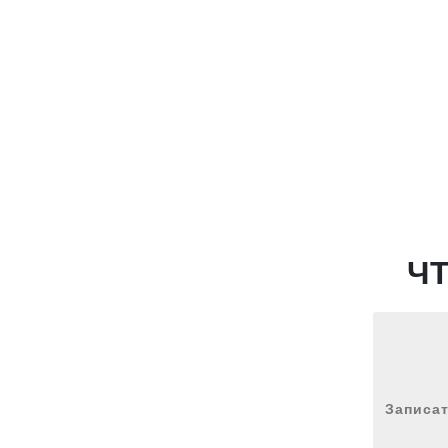
форму ниже.
Ч
Записат