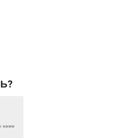
Ь?
с нами