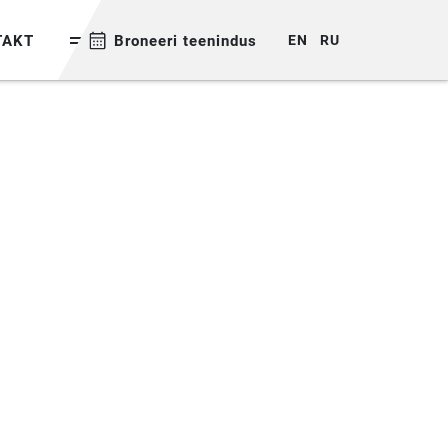
TAKT
Broneeri teenindus
EN
RU