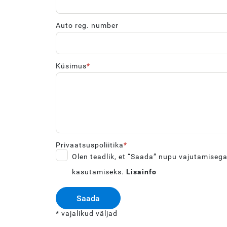
Auto reg. number
Küsimus
Privaatsuspoliitika
Olen teadlik, et “Saada” nupu vajutamiseg
kasutamiseks.
Lisainfo
Saada
* vajalikud väljad