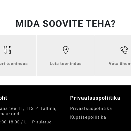
MIDA SOOVITE TEHA?
eri teenindus
Leia teenindus
Võta ühen
oht
Privaatsuspoliitika
ana tee 11, 11314 Tallinn,
Privaatsuspoliitika
 maakond
Küpsisepoliitika
8:00-18:00 / L – P suletud