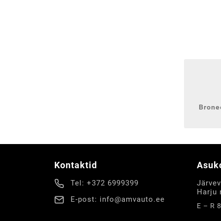
Brone
Kontaktid
Asuk
Tel: +372 6999399
Järvev
Harju
E-post: info@amvauto.ee
E – R 